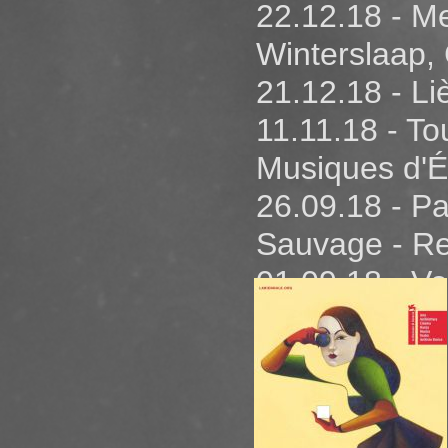
15.03.19 - M
22.12.18 - 
Score by Sn
Winterslaap,
21.12.18 - L
11.11.18 - To
Musiques d'É
26.09.18 - P
Sauvage - Red
01.09.18 - V
Festival - S
01.07.18 - L
du Chateau 
23.05.18 - N