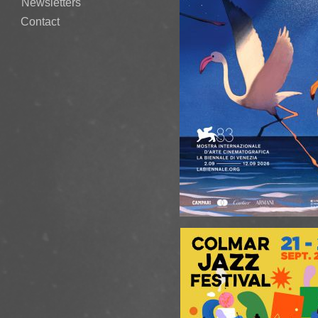
Newsletters
17.09.26 - C
Contact
17.10.26 - P
Paris, Salle 
13.11.26 - L
21.11.26 - 
Pianoctambu
22.11.26 -
- Les Pianoc