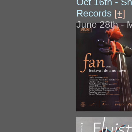
Oct 16th - S
Records
[+]
June 28th - M
Divine, w/ S
(DE) [Report
June 27th - M
Divine, w/ 
(DE) [Report
June 25-26th 
Divine, w/ S
(DE) [Report
June 13rd - 