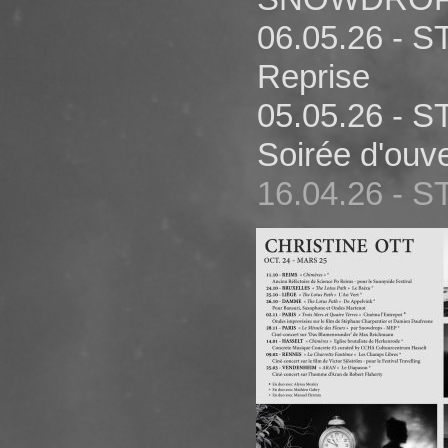
06.05.26 - S
Reprise
05.05.26 - S
Soirée d'ouv
16.04.26 - S
concert des é
28 & 29.03.2
d'Art
21.03.26 - 
de Dreux, Fes
07.02.26 - S