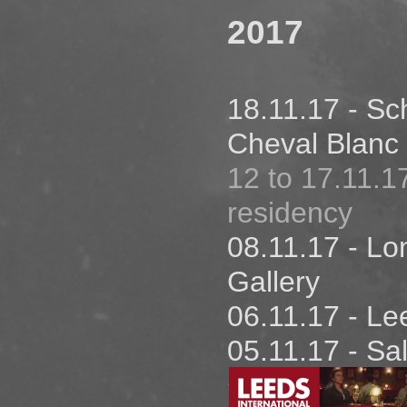
2017
Film d'Anima
01.04.18 - U
30.03.18 - L
18.11.17 - Sc
29.03.18 - L
Cheval Blanc
10.02.18 - 
12 to 17.11
Culturel Cha
residency
du 05 au 07.
08.11.17 - 
séance JP
Gallery
06.02.18 - G
06.11.17 - Lee
Dominicains
05.11.17 - S
evening