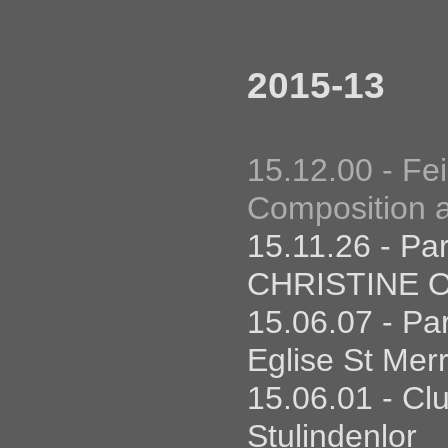
03.03.16 - B
Palmer w/ Tin
2015-13
02.03.16 - 
Tindersticks
15.12.00 - F
29.02.16 - 
Composition 
Carré - w/ Ti
15.11.26 - P
28.02.16 - R
CHRISTINE OT
Tindersticks
15.06.07 - P
27.02.16 - A
Eglise St Merr
Tindersticks
15.06.01 - Cl
26.02.16 - R
Stulindenlor
Tindersticks