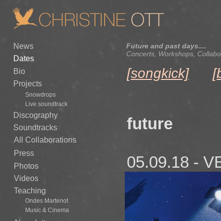
News
Future and past days....
Concerts, Workshops, Collabor
Dates
[songkick]
[
Bio
Projects
Snowdrops
Live soundtrack
Discography
future
Soundtracks
All Collaborations
Press
05.09.18 - V
Photos
Phuttiphong
Videos
Teaching
Premiere a
Ondes Martenot
Music & Cinema
Competition