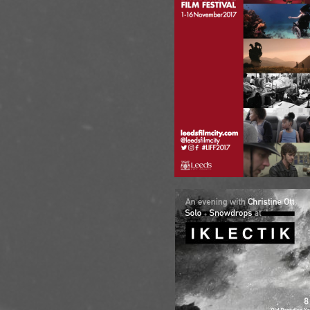
18.10.17 - Li
15.09.17 - Ke
10.09.17 - P
de l'Ile de la 
29.08.17 - M
23.06.17 - St
01.06.17 - C
Transylvania I
03.05.17 - S
04.05.17 - B
05.05.17 - W
05.04.17 - P