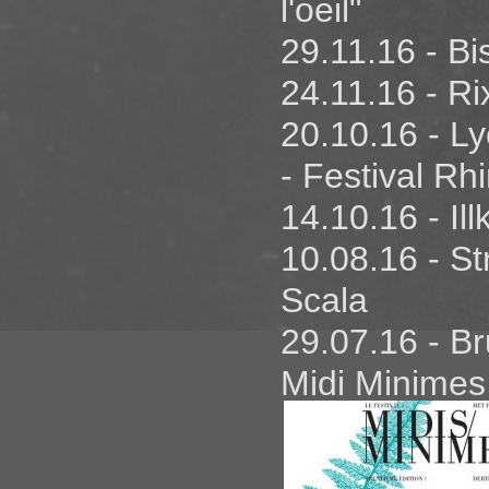
l'oeil"
29.11.16 - B
24.11.16 - R
20.10.16 - 
- Festival Rh
14.10.16 - Il
10.08.16 - S
Scala
29.07.16 - Br
Midi Minimes
05.07.16 - Pa
13.05.16 - P