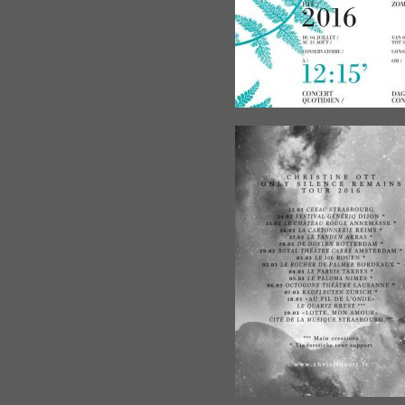
29.03.16 - S
musique
18.03.16 - Br
Quartz
07.03.16 - Z
Tindersticks
06.03.16 - P
- w/ Tindersti
05.03.16 - N
Tindersticks
04.03.16 - T
Tindersticks