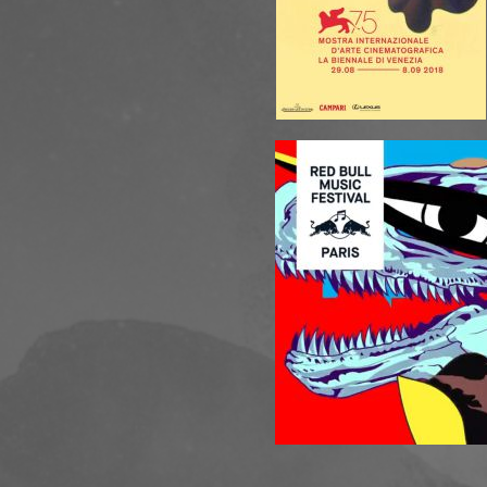
Christine Ott
19.05.18 - 
Cheval Blanc
18.05.18 - 
séances JP -
17.05.18 - 
Blanc
05.05.18 - St
Restitution -
08.04.18 - 
National de 
07.04.18 - M